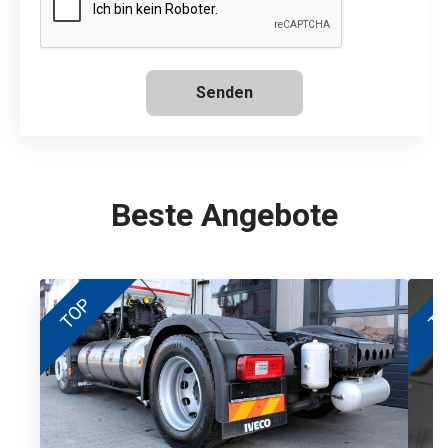
Senden
Beste Angebote
TOP
T