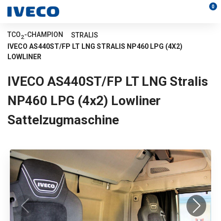
0
TCO
-CHAMPION
STRALIS
2
IVECO AS440ST/FP LT LNG STRALIS NP460 LPG (4X2)
LOWLINER
IVECO AS440ST/FP LT LNG Stralis
NP460 LPG (4x2) Lowliner
Sattelzugmaschine