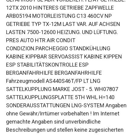
12TX 2010 HINTERES GETRIEBE ZAPFWELLE
ARB05194 MOTORLEISTUNG C13 460CV NP
GETRIEBE TYP TX-12M LAST VAR. AUF ACHSEN
LASTEN 7500-12600 HEIZUNG. UND LÜFTUNG.
PRES AUTO HTR AIR CONDIT
CONDIZION.PARCHEGGIO STANDKÜHLUNG
KABINE KIPPBAR SERVOASSIST KABINE KIPPEN
ESP STABILITÄTSKONTROLLE ESP
BERGANFAHRHILFE BERGANFAHRHILFE
Fahrzeugmodell AS440S46T/FP LT LNG
SATTELKUPPLUNG MARKE JOST - 5. WH07807
SATTELKUPPLUNGSPLATTE 5TH WHL H=140
SONDERAUSSTATTUNGEN LNG-SYSTEM Angaben
ohne Gewähr/Irrtümer vorbehalten ! Im Internet
gemachte Angaben sind unverbindliche
Beschreibungen und stellen keine zugesicherten